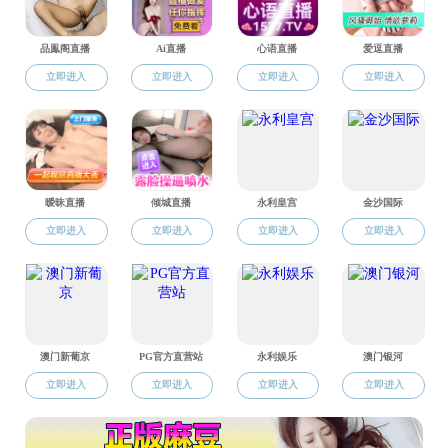
在民主决策、科
黑料官网概况
师资队伍
学科建设
人才培养
学院简介
教授硕导博士
学科概况
本科生教育
领导班子
专业教师
科研机构
研究生教育
组织机构
外聘兼职教师
科研成果
中学优秀教学
联系方式
库
中学教材资源
信息公开
|
浙江省教育厅
|
院领导信箱
|
老网站
Copyright © 2007-2018
黑料官网
地点：温州市高教园区黑料官网 北校