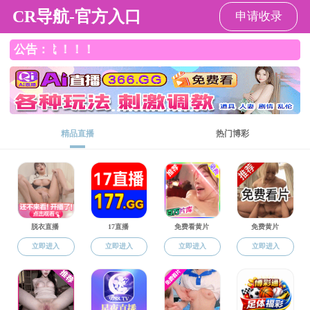
黑料官网
黑料
下载