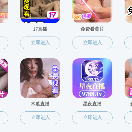
信息
65校园招聘”推进大学生“互联网+”精准就业
部】疫情期间“互联网+”大学生高效求职方案
加2020届高校毕业生“助学助业”网上招聘会活动的通知
网 2020届毕业生春季线上招聘宣讲会通知
办2020年浙江省高校毕业生 春季网络招聘会的通知