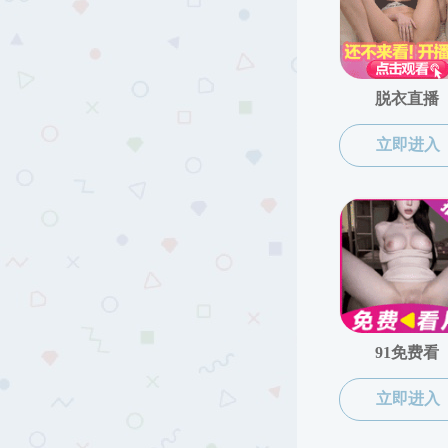
当前位置：
黑料官网
>
招生就业
>
就业信息
就业
招生就业
“243
本科生招生
【教育
研究生招生
关于参
就业政策
黑料官
就业信息
关于举