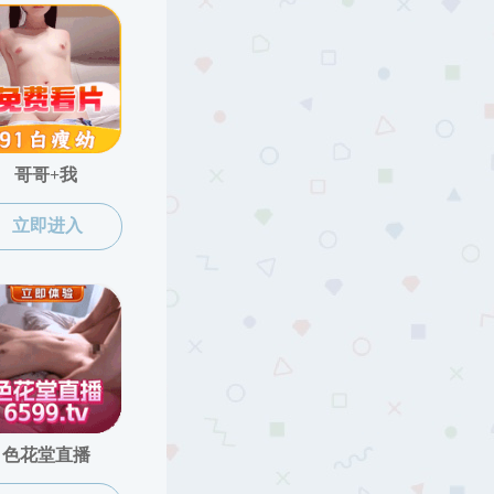
2020-01-12
2019-10-09
2019-07-08
2019-05-08
2018-10-22
页
尾页
信息公开
下载服务
关注我们