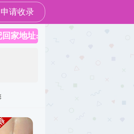
黑料官网
|
黑料官网
|
学院旧网
|
内网登录
|
招生就业
艺术展演
党团动态
信息公开