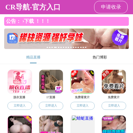
黑料官网
黑料
下载