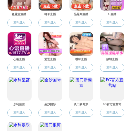
王志毅
齐柯