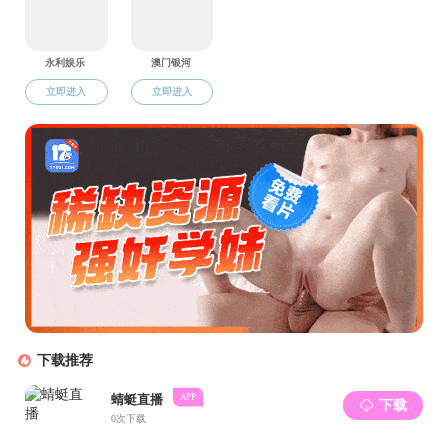
张寅
黑料官网概况
师资队伍
学科建设
人才培养