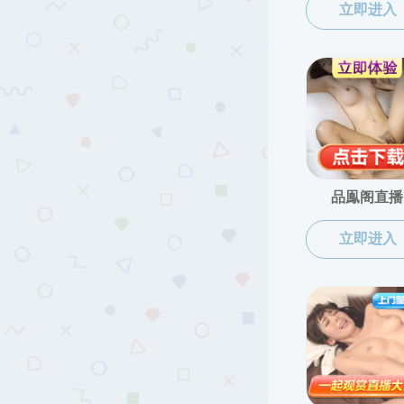
黑料官网概况
师资队伍
学科建设
人