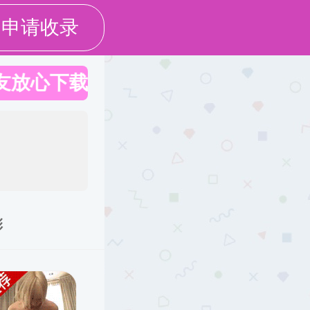
黑料官网
|
黑料官网
|
学院旧网
|
内网登录
|
招生就业
艺术展演
党团动态
信息公开